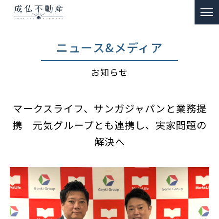
TOP
ニュース&メディア
事故物件のお悩み解決
お知らせ
ー 買取
ー 特殊清掃・遺品整理
マークスライフ、サンガジャパンと業務提
ー ご供養
携 元気グループとも連携し、実家問題の
販売物件情報
解決へ
リノベーション物件事例
私たちの約束
富動産コラム