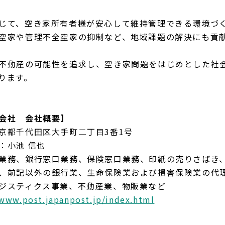
じて、空き家所有者様が安心して維持管理できる環境づ
空家や管理不全空家の抑制など、地域課題の解決にも貢
不動産の可能性を追求し、空き家問題をはじめとした社
ります。
会社 会社概要】
京都千代田区大手町二丁目3番1号
：小池 信也
業務、銀行窓口業務、保険窓口業務、印紙の売りさばき
、前記以外の銀行業、生命保険業および損害保険業の代
ジスティクス事業、不動産業、物販業など
/www.post.japanpost.jp/index.html