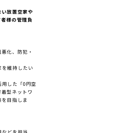
ない放置空家や
有者様の管理負
観悪化、防犯・
家を維持したい
活用した「0円空
密着型ネットワ
築を目指しま
用などを担当