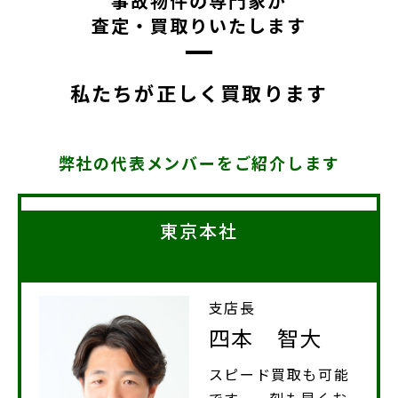
事故物件の専門家が
【メディア掲載情報】NHK「ダークサイドミステリー」
査定・買取りいたします
にて取り上げられました
私たちが正しく買取ります
2025.10.14
メディア掲載情報
【メディア掲載情報】WEBメディア「coki」に掲載され
ました
弊社の代表メンバーをご紹介します
東京本社
支店長
四本 智大
スピード買取も可能