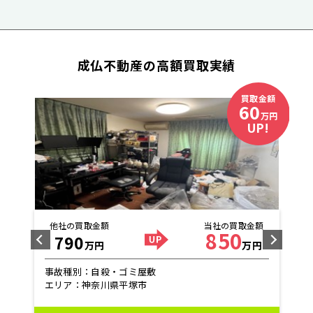
成仏不動産の高額買取実績
取金額
買取金額
0
300
万円
万円
UP!
UP!
金額
他社の買取金額
当社の買取金額
1800
1500
万円
万円
万円
事故種別：孤独死
エリア：東京都板橋区