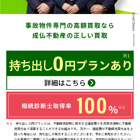
東京
新宿
仙台
事故物件専門の高額買取なら
成仏不動産の正しい買取
高崎
神奈川
横浜
大和
埼玉
千葉
静岡
名古屋
大阪
※１ 持ち出し０円プランとは、不動産売却時に発生する諸経費※を売買決済時に不動産
売買代金で清算することができる仕組みです。 万が一、諸経費が不動産売買代金を上
福岡
回った場合には、持ち出しが発生することがございます。予めご承知おきください。
※お客様のご事情により必要な諸経費が変わりますので、具体的な内容はスタッフに