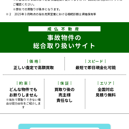
ご確認ください。
※弊社での買取りが条件となります。
※２ 2025年３月時点の当社売買営業における相続診断士資格保有率
成仏不動産
事故物件の
総合取り扱いサイト
価 格
スピード
正しい査定で
高額買取
最短で即日
現金化可能
約 束
保 証
エリア
どんな物件でも
買取り後の
全国対応
お断りしません
売主様
見積り無料
※当社で買取りできない場
責任なし
合は
協力会社をご紹介しま
す