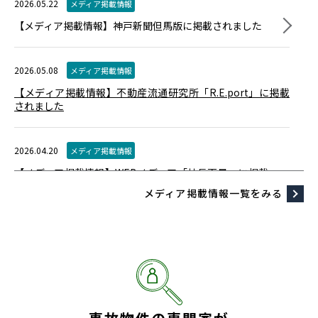
2026.05.22
メディア掲載情報
2026.07.01
お知らせ
【メディア掲載情報】神戸新聞但馬版に掲載されました
マークスライフ、実家の相談窓口「じつまど」をコロッ
ケ倶楽部へ展開
地域接点を活用した新たなライフサポー
トインフラの構築を推進
2026.05.08
メディア掲載情報
【メディア掲載情報】不動産流通研究所「R.E.port」に掲載
2026.07.01
お知らせ
されました
マークスライフ、千葉県内での相談体制強化に向け船橋
支店を開設
2026.04.20
メディア掲載情報
【メディア掲載情報】WEBメディア「社長百景」に掲載
2026.06.22
お知らせ
されました
メディア掲載情報一覧をみる
「0円空き家管理サービス」全国で実証実験を開始～新た
な空き家管理の仕組みを全国規模で検証～
2026.03.01
メディア掲載情報
【メディア掲載情報】CBCテレビ特番「1年先へ行ってみ
た」で取り上げていただきました
2025.12.04
メディア掲載情報