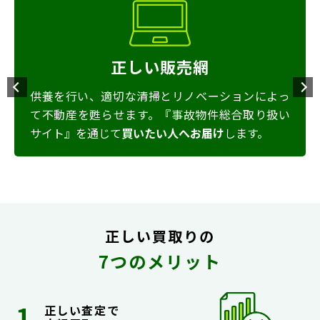
い販売網
正しい相
掃とリノベーションによっ
豊富な実績と経験
をもとに
。『事故物件総合取り扱い
します。事故物件の専門家
たい人へお届け
します。
本来の価格を提示します。
正しい買取りの
7つのメリット
正しい査定で