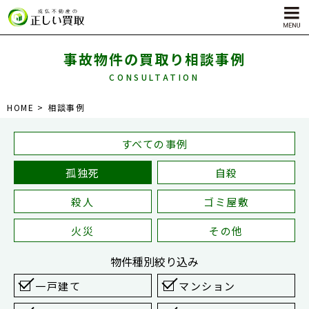
事故物件の買取り相談事例
CONSULTATION
サービス内容
HOME
相談事例
孤独死物件買取
自殺物件買取
すべての事例
殺人物件買取
孤独死
自殺
ゴミ屋敷物件買取
殺人
ゴミ屋敷
火災
その他
物件種別
絞り込み
一戸建て
マンション
対応エリア