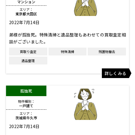
マンション
エリア：
東京都大田区
2022年7月14日
弟様が孤独死。特殊清掃と遺品整理もあわせての買取査定相
談がございました。
買取り査定
特殊清掃
残置物撤去
遺品整理
詳しくみる
孤独死
物件種別：
一戸建て
エリア：
茨城県牛久市
2022年7月14日