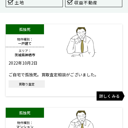
東京
土地
収益不動産
新宿
仙台
孤独死
高崎
物件種別：
神奈川
一戸建て
横浜
エリア：
茨城県神栖市
大和
2022年10月2日
埼玉
ご自宅で孤独死。買取査定相談がございました。
千葉
買取り査定
静岡
詳しくみる
名古屋
大阪
孤独死
福岡
物件種別：
マンション