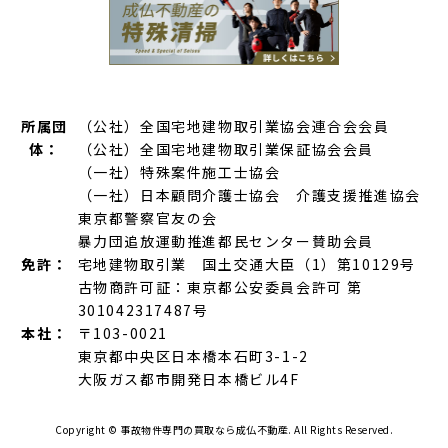
所属団
（公社）全国宅地建物取引業協会連合会会員
体：
（公社）全国宅地建物取引業保証協会会員
（一社）特殊案件施工士協会
（一社）日本顧問介護士協会 介護支援推進協会
東京都警察官友の会
暴力団追放運動推進都民センター賛助会員
免許：
宅地建物取引業 国土交通大臣（1）第10129号
古物商許可証：東京都公安委員会許可 第
301042317487号
本社：
〒103-0021
東京都中央区日本橋本石町3-1-2
大阪ガス都市開発日本橋ビル4F
Copyright ©
事故物件専門の買取なら成仏不動産.
All Rights Reserved.