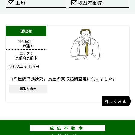
東京
土地
収益不動産
新宿
仙台
孤独死
高崎
物件種別：
神奈川
一戸建て
横浜
エリア：
京都府京都市
大和
2022年5月25日
埼玉
ゴミ屋敷で孤独死。長屋の買取訪問査定に伺いました。
千葉
買取り査定
静岡
詳しくみる
名古屋
大阪
福岡
成仏不動産