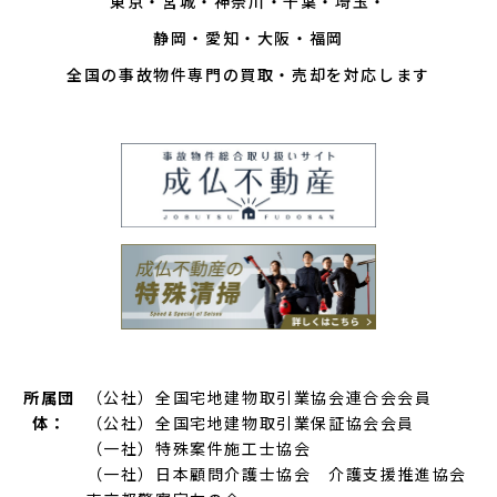
東京
宮城
神奈川
千葉
埼玉
静岡
愛知
大阪
福岡
全国の事故物件専門の買取・売却を対応します
所属団
（公社）全国宅地建物取引業協会連合会会員
体：
（公社）全国宅地建物取引業保証協会会員
（一社）特殊案件施工士協会
（一社）日本顧問介護士協会 介護支援推進協会