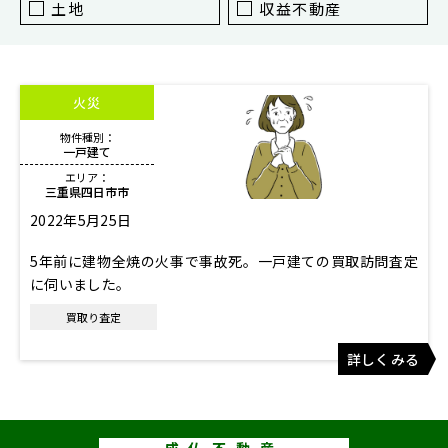
東京
土地
収益不動産
新宿
仙台
火災
高崎
物件種別：
神奈川
一戸建て
横浜
エリア：
三重県四日市市
大和
2022年5月25日
埼玉
5年前に建物全焼の火事で事故死。一戸建ての買取訪問査定
千葉
に伺いました。
静岡
買取り査定
名古屋
詳しくみる
大阪
福岡