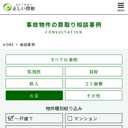
事故物件の買取り相談事例
CONSULTATION
サービス内容
HOME
相談事例
孤独死物件買取
自殺物件買取
すべての事例
殺人物件買取
孤独死
自殺
ゴミ屋敷物件買取
殺人
ゴミ屋敷
火災
その他
物件種別
絞り込み
一戸建て
マンション
対応エリア