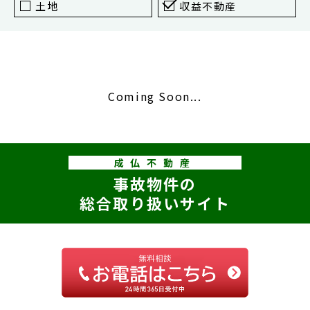
東京
土地
収益不動産
新宿
仙台
高崎
Coming Soon...
神奈川
横浜
大和
成仏不動産
埼玉
事故物件の
千葉
総合取り扱いサイト
静岡
名古屋
大阪
福岡