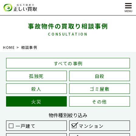
事故物件の買取り相談事例
CONSULTATION
サービス内容
HOME
相談事例
孤独死物件買取
自殺物件買取
すべての事例
殺人物件買取
孤独死
自殺
ゴミ屋敷物件買取
殺人
ゴミ屋敷
火災
その他
物件種別
絞り込み
一戸建て
マンション
対応エリア