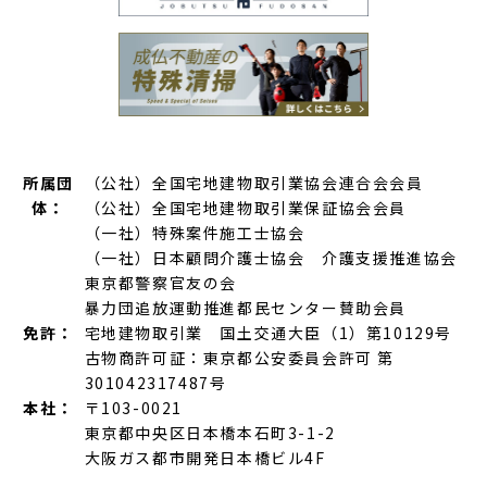
所属団
（公社）全国宅地建物取引業協会連合会会員
体：
（公社）全国宅地建物取引業保証協会会員
（一社）特殊案件施工士協会
（一社）日本顧問介護士協会 介護支援推進協会
東京都警察官友の会
暴力団追放運動推進都民センター賛助会員
免許：
宅地建物取引業 国土交通大臣（1）第10129号
古物商許可証：東京都公安委員会許可 第
301042317487号
本社：
〒103-0021
東京都中央区日本橋本石町3-1-2
大阪ガス都市開発日本橋ビル4F