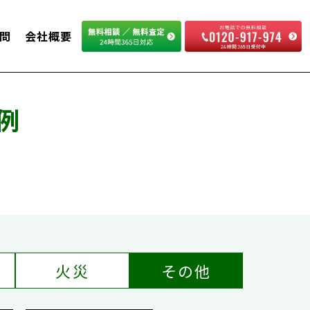
問
会社概要
例
火災
その他