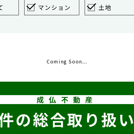
て
マンション
土地
Coming Soon...
成仏不動産
件の
総合取り扱