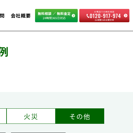
問
会社概要
例
火災
その他