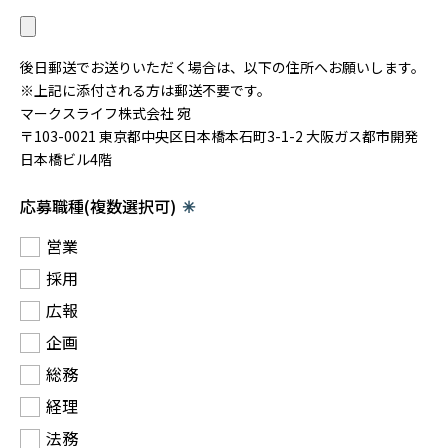
採用情報
後日郵送でお送りいただく場合は、以下の住所へお願いします。
ニュース&メディア
※上記に添付される方は郵送不要です。
マークスライフ株式会社 宛
運営会社
〒103-0021 東京都中央区日本橋本石町3-1-2 大阪ガス都市開発
日本橋ビル4階
プライバシーポリシー
応募職種
(複数選択可)
✳︎
営業
採用
広報
企画
総務
経理
法務