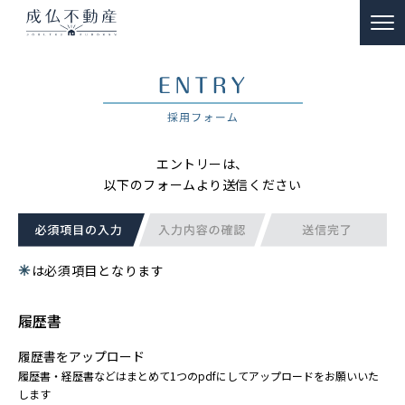
TOP
事故物件のお悩み解決
ー 買取
エントリーは、
ー 特殊清掃・遺品整理
以下のフォームより送信ください
ー ご供養
販売物件情報
✳︎
は必須項目となります
リノベーション物件事例
履歴書
私たちの約束
履歴書をアップロード
履歴書・経歴書などはまとめて1つのpdfにしてアップロードをお願いいた
富動産コラム
します