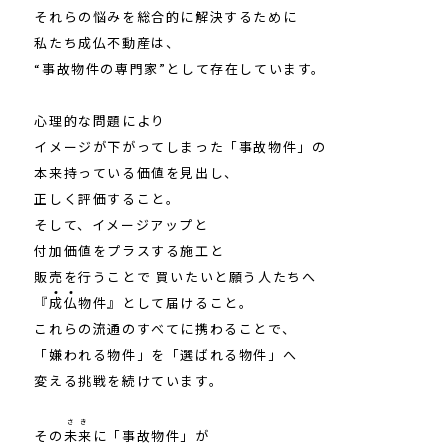
それらの悩みを総合的に解決するために
採用情報
私たち成仏不動産は、
“事故物件の専門家”として存在しています。
ニュース&メディア
心理的な問題により
運営会社
イメージが下がってしまった「事故物件」の
本来持っている価値を見出し、
プライバシーポリシー
正しく評価すること。
そして、イメージアップと
付加価値をプラスする施工と
販売を行うことで
買いたいと願う人たちへ
『
成
仏
物件』として届けること。
これらの流通のすべてに携わることで、
「嫌われる物件」を「選ばれる物件」へ
変える挑戦を続けています。
さき
その
未来
に「事故物件」が