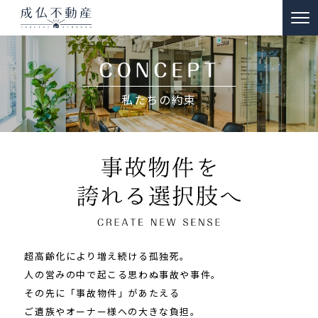
TOP
事故物件のお悩み解決
私たちの約束
ー 買取
ー 特殊清掃・遺品整理
ー ご供養
販売物件情報
リノベーション物件事例
超高齢化により増え続ける孤独死。
私たちの約束
人の営みの中で起こる思わぬ事故や事件。
その先に「事故物件」があたえる
富動産コラム
ご遺族やオーナー様への大きな負担。