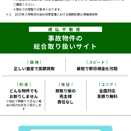
ご確認ください。
※弊社での買取りが条件となります。
※２ 2025年３月時点の当社売買営業における相続診断士資格保有率
成仏不動産
事故物件の
総合取り扱いサイト
価 格
スピード
正しい査定で
高額買取
最短で即日
現金化可能
約 束
保 証
エリア
どんな物件でも
買取り後の
全国対応
お断りしません
売主様
見積り無料
※当社で買取りできない場
責任なし
合は
協力会社をご紹介しま
す