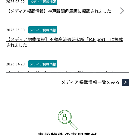
2026.05.22
メディア掲載情報
2026.07.01
お知らせ
【メディア掲載情報】神戸新聞但馬版に掲載されました
マークスライフ、実家の相談窓口「じつまど」をコロッ
ケ倶楽部へ展開
地域接点を活用した新たなライフサポー
トインフラの構築を推進
2026.05.08
メディア掲載情報
【メディア掲載情報】不動産流通研究所「R.E.port」に掲載
2026.07.01
お知らせ
されました
マークスライフ、千葉県内での相談体制強化に向け船橋
支店を開設
2026.04.20
メディア掲載情報
【メディア掲載情報】WEBメディア「社長百景」に掲載
2026.06.22
お知らせ
されました
メディア掲載情報一覧をみる
「0円空き家管理サービス」全国で実証実験を開始～新た
な空き家管理の仕組みを全国規模で検証～
2026.03.01
メディア掲載情報
【メディア掲載情報】CBCテレビ特番「1年先へ行ってみ
た」で取り上げていただきました
2025.12.04
メディア掲載情報