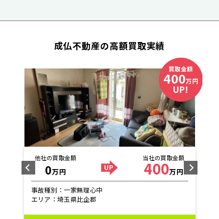
成仏不動産の高額買取実績
金額
買取金額
400
万円
万円
!
UP!
他社の買取金額
当社の買取金額
400
0
円
万円
万円
事故種別：一家無理心中
エリア：埼玉県比企郡