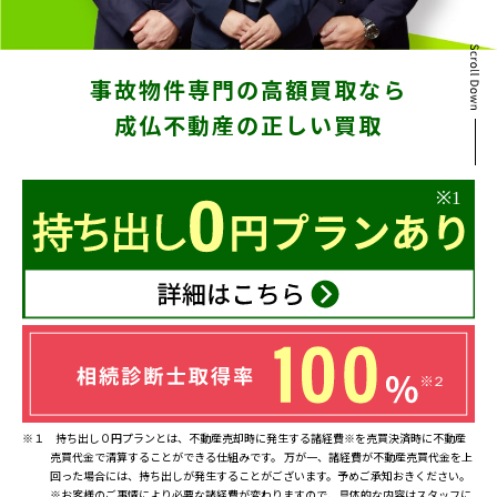
東京
新宿
仙台
事故物件専門の高額買取なら
成仏不動産の正しい買取
高崎
神奈川
横浜
大和
埼玉
千葉
静岡
名古屋
大阪
※１ 持ち出し０円プランとは、不動産売却時に発生する諸経費※を売買決済時に不動産
売買代金で清算することができる仕組みです。 万が一、諸経費が不動産売買代金を上
福岡
回った場合には、持ち出しが発生することがございます。予めご承知おきください。
※お客様のご事情により必要な諸経費が変わりますので、具体的な内容はスタッフに