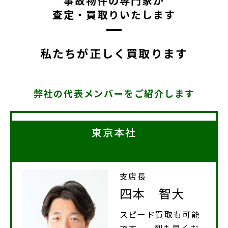
事故物件の専門家が
【メディア掲載情報】NHK「ダークサイドミステリー」
査定・買取りいたします
にて取り上げられました
私たちが正しく買取ります
2025.10.14
メディア掲載情報
【メディア掲載情報】WEBメディア「coki」に掲載され
ました
弊社の代表メンバーをご紹介します
東京本社
支店長
四本 智大
スピード買取も可能