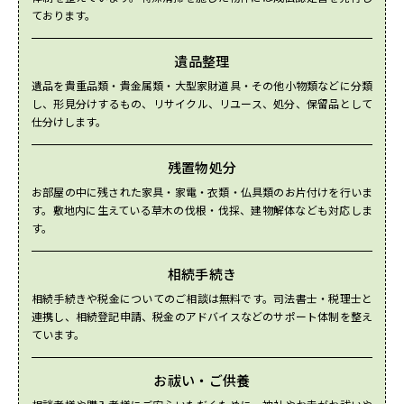
ております。
遺品整理
遺品を貴重品類・貴金属類・大型家財道具・その他小物類などに分類
し、形見分けするもの、リサイクル、リユース、処分、保留品として
仕分けします。
残置物処分
お部屋の中に残された家具・家電・衣類・仏具類のお片付けを行いま
す。敷地内に生えている草木の伐根・伐採、建物解体なども対応しま
す。
相続手続き
相続手続きや税金についてのご相談は無料です。司法書士・税理士と
連携し、相続登記申請、税金のアドバイスなどのサポート体制を整え
ています。
お祓い・ご供養