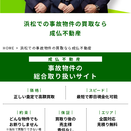
東京
新宿
仙台
浜松での事故物件の買取なら
成仏不動産
高崎
神奈川
HOME
浜松での事故物件の買取なら成仏不動産
横浜
成仏不動産
大和
事故物件の
埼玉
総合取り扱いサイト
千葉
価 格
スピード
静岡
正しい査定で
高額買取
最短で即日
現金化可能
名古屋
大阪
約 束
保 証
エリア
どんな物件でも
買取り後の
全国対応
福岡
お断りしません
売主様
見積り無料
※当社で買取りできない場
責任なし