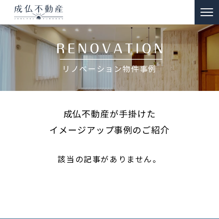
TOP
事故物件のお悩み解決
リノベーション物件事例
ー 買取
ー 特殊清掃・遺品整理
成仏不動産が手掛けた
ー ご供養
イメージアップ事例のご紹介
販売物件情報
該当の記事がありません。
リノベーション物件事例
私たちの約束
富動産コラム