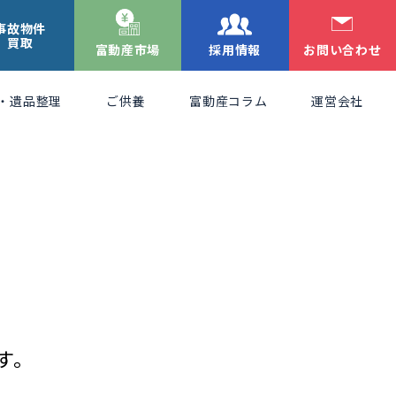
事故物件
買取
富動産市場
採用情報
お問い合わせ
・遺品整理
ご供養
富動産コラム
運営会社
す。