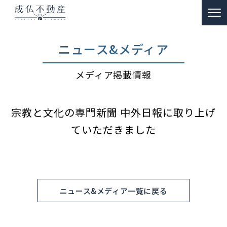
TOP
ニュース&メディア
事故物件のお悩み解決
メディア掲載情報
ー 買取
ー 特殊清掃・遺品整理
宗教と文化の専門新聞 中外日報に取り上げ
ー ご供養
ていただきました
販売物件情報
リノベーション物件事例
私たちの約束
ニュース&メディア一覧に戻る
富動産コラム