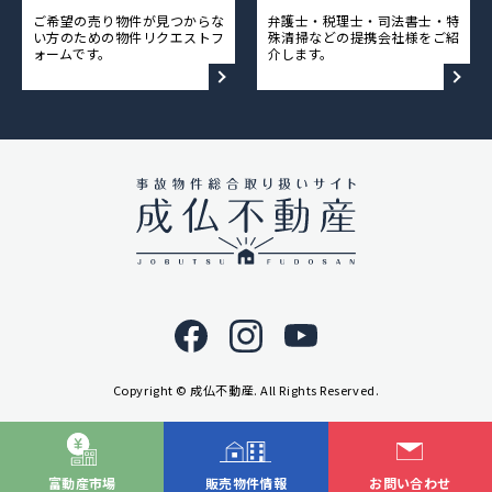
ご希望の売り物件が見つからな
弁護士・税理士・司法書士・特
採用情報
い方のための物件リクエストフ
殊清掃などの提携会社様をご紹
ォームです。
介します。
ニュース&メディア
運営会社
プライバシーポリシー
Copyright © 成仏不動産. All Rights Reserved.
富動産市場
販売物件情報
お問い合わせ