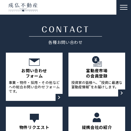
TOP
事故物件のお悩み解決
各種お問い合わせ
ー 買取
ー 特殊清掃・遺品整理
ー ご供養
お問い合わせ
富動産市場
フォーム
の会員登録
販売物件情報
事業・物件・採用・その他など
投資家の皆様へ、"投資に最適な
への総合お問い合わせフォーム
富動産情報"をお届けします。
です。
リノベーション物件事例
私たちの約束
富動産コラム
物件リクエスト
提携会社の紹介