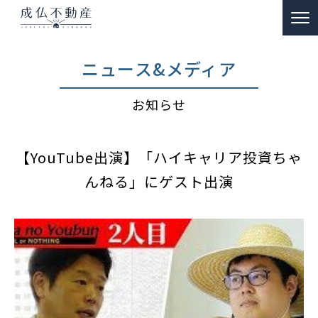
TOP
ニュース&メディア
事故物件のお悩み解決
お知らせ
ー 買取
ー 特殊清掃・遺品整理
【YouTube出演】「ハイキャリア投資ちゃ
ー ご供養
んねる」にゲスト出演
販売物件情報
リノベーション物件事例
私たちの約束
富動産コラム