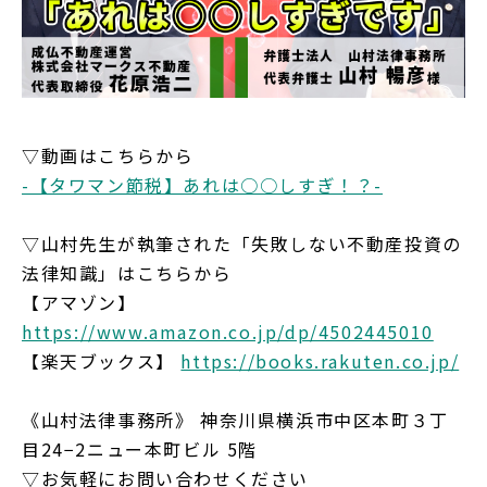
採用情報
ニュース&メディア
運営会社
▽動画はこちらから
-【タワマン節税】あれは○○しすぎ！？-
プライバシーポリシー
▽山村先生が執筆された「失敗しない不動産投資の
法律知識」はこちらから
【アマゾン】
https://www.amazon.co.jp/dp/4502445010
【楽天ブックス】
https://books.rakuten.co.jp/
《山村法律事務所》 神奈川県横浜市中区本町３丁
目24−2ニュー本町ビル 5階
▽お気軽にお問い合わせください