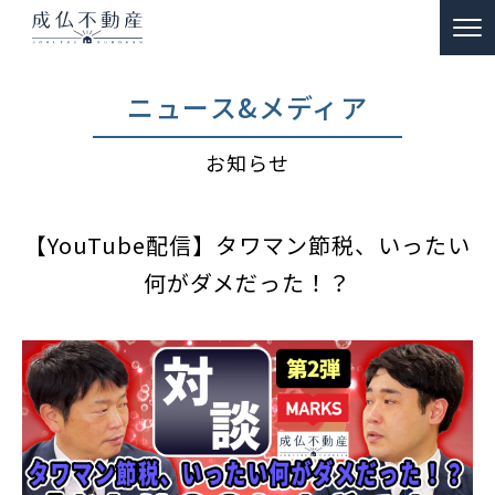
TOP
ニュース&メディア
事故物件のお悩み解決
お知らせ
ー 買取
ー 特殊清掃・遺品整理
【YouTube配信】タワマン節税、いったい
ー ご供養
何がダメだった！？
販売物件情報
リノベーション物件事例
私たちの約束
富動産コラム