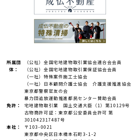
所属団
（公社）全国宅地建物取引業協会連合会会員
体：
（公社）全国宅地建物取引業保証協会会員
（一社）特殊案件施工士協会
（一社）日本顧問介護士協会 介護支援推進協会
東京都警察官友の会
暴力団追放運動推進都民センター賛助会員
免許：
宅地建物取引業 国土交通大臣（1）第10129号
古物商許可証：東京都公安委員会許可 第
301042317487号
本社：
〒103-0021
東京都中央区日本橋本石町3-1-2