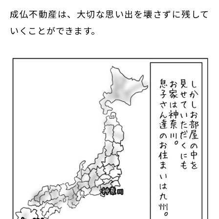
東京
成仏不動産は、大切な思い出を壊さずに残して
新宿
いくことができます。
仙台
高崎
神奈川
横浜
大和
埼玉
千葉
静岡
名古屋
大阪
福岡