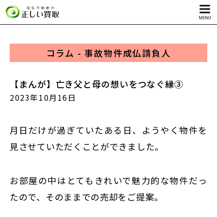
コラム - 事故物件成仏請負人
サービス内容
孤独死物件買取
【まんが】亡き父と母の想いをつなぐ縁③
自殺物件買取
2023年10月16日
殺人物件買取
ゴミ屋敷物件買取
月日だけが過ぎていたある日、ようやく物件を
見させていただくことができました。
お部屋の中はとてもきれいで魅力的な物件だっ
たので、そのままでの売却をご提案。
対応エリア