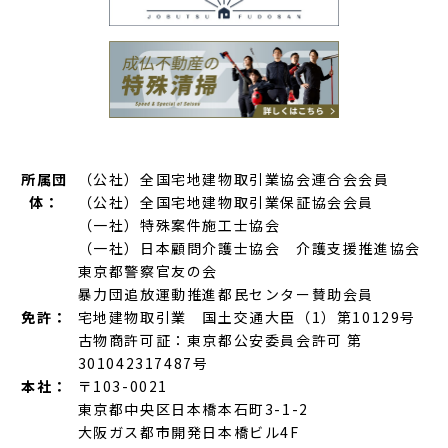
所属団
（公社）全国宅地建物取引業協会連合会会員
体：
（公社）全国宅地建物取引業保証協会会員
（一社）特殊案件施工士協会
（一社）日本顧問介護士協会 介護支援推進協会
東京都警察官友の会
暴力団追放運動推進都民センター賛助会員
免許：
宅地建物取引業 国土交通大臣（1）第10129号
古物商許可証：東京都公安委員会許可 第
301042317487号
本社：
〒103-0021
東京都中央区日本橋本石町3-1-2
大阪ガス都市開発日本橋ビル4F