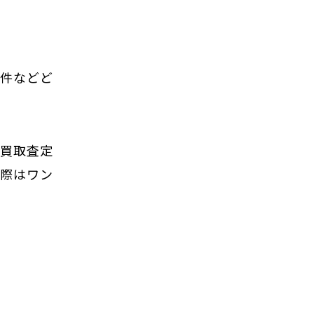
物件などど
の買取査定
の際はワン