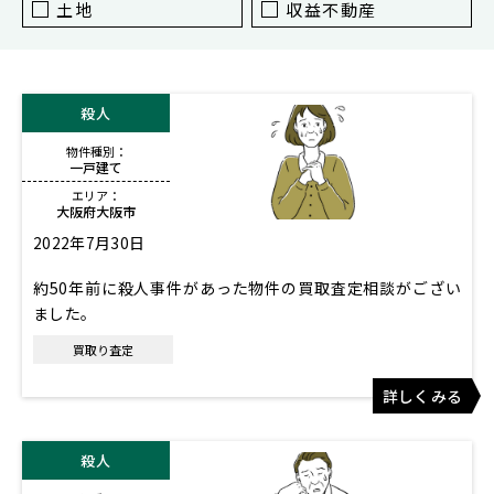
東京
土地
収益不動産
新宿
仙台
殺人
高崎
物件種別：
神奈川
一戸建て
横浜
エリア：
大阪府大阪市
大和
2022年7月30日
埼玉
約50年前に殺人事件があった物件の買取査定相談がござい
千葉
ました。
静岡
買取り査定
名古屋
詳しくみる
大阪
殺人
福岡