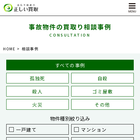
事故物件の買取り相談事例
CONSULTATION
サービス内容
HOME
相談事例
孤独死物件買取
自殺物件買取
すべての事例
殺人物件買取
孤独死
自殺
ゴミ屋敷物件買取
殺人
ゴミ屋敷
火災
その他
物件種別
絞り込み
一戸建て
マンション
対応エリア