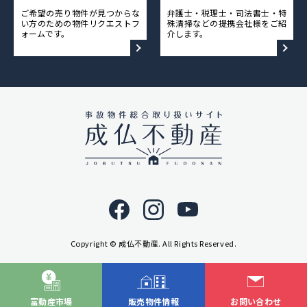
ご希望の売り物件が見つからな
弁護士・税理士・司法書士・特
採用情報
い方のための物件リクエストフ
殊清掃などの提携会社様をご紹
ォームです。
介します。
ニュース&メディア
運営会社
プライバシーポリシー
Copyright © 成仏不動産. All Rights Reserved.
富動産市場
販売物件情報
お問い合わせ