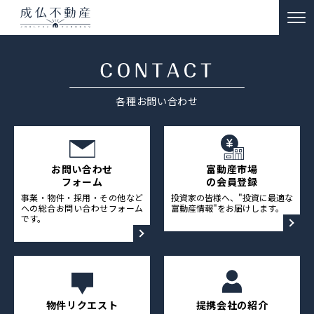
TOP
事故物件のお悩み解決
各種お問い合わせ
ー 買取
ー 特殊清掃・遺品整理
ー ご供養
お問い合わせ
富動産市場
フォーム
の会員登録
販売物件情報
事業・物件・採用・その他など
投資家の皆様へ、"投資に最適な
への総合お問い合わせフォーム
富動産情報"をお届けします。
です。
リノベーション物件事例
私たちの約束
富動産コラム
物件リクエスト
提携会社の紹介