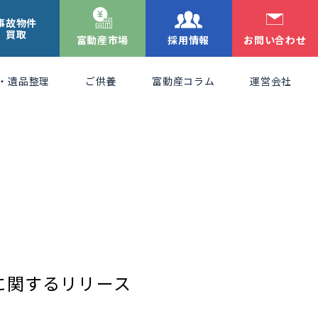
事故物件
買取
富動産市場
採用情報
お問い合わせ
・遺品整理
ご供養
富動産コラム
運営会社
提携に関するリリース