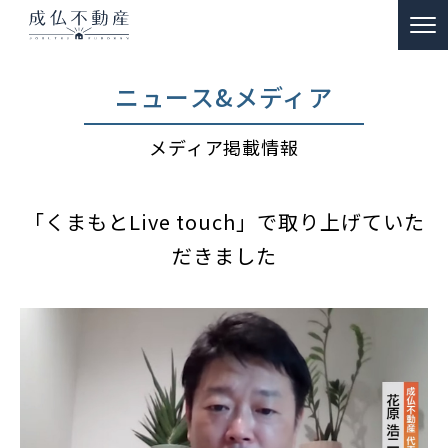
TOP
ニュース&メディア
事故物件のお悩み解決
メディア掲載情報
ー 買取
ー 特殊清掃・遺品整理
「くまもとLive touch」で取り上げていた
ー ご供養
だきました
販売物件情報
リノベーション物件事例
私たちの約束
富動産コラム