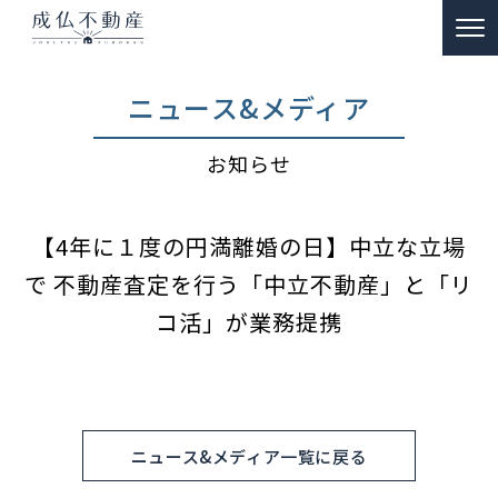
TOP
ニュース&メディア
事故物件のお悩み解決
お知らせ
ー 買取
ー 特殊清掃・遺品整理
【4年に１度の円満離婚の日】中立な立場
ー ご供養
で 不動産査定を行う「中立不動産」と「リ
販売物件情報
コ活」が業務提携
リノベーション物件事例
私たちの約束
ニュース&メディア一覧に戻る
富動産コラム