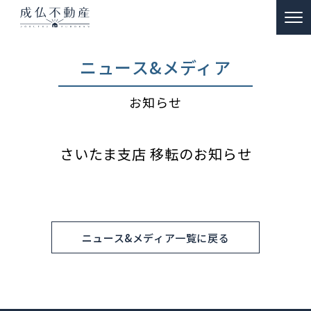
TOP
ニュース&メディア
事故物件のお悩み解決
お知らせ
ー 買取
ー 特殊清掃・遺品整理
さいたま支店 移転のお知らせ
ー ご供養
販売物件情報
リノベーション物件事例
ニュース&メディア一覧に戻る
私たちの約束
富動産コラム