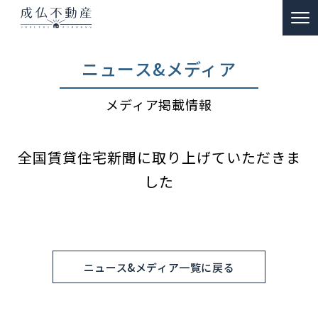
TOP
ニュース&メディア
事故物件のお悩み解決
メディア掲載情報
ー 買取
ー 特殊清掃・遺品整理
全国賃貸住宅新聞に取り上げていただきま
ー ご供養
した
販売物件情報
リノベーション物件事例
私たちの約束
ニュース&メディア一覧に戻る
富動産コラム