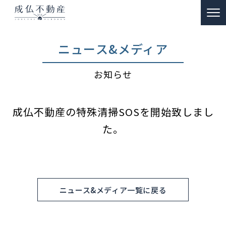
TOP
ニュース&メディア
事故物件のお悩み解決
お知らせ
ー 買取
ー 特殊清掃・遺品整理
成仏不動産の特殊清掃SOSを開始致しまし
ー ご供養
た。
販売物件情報
リノベーション物件事例
私たちの約束
ニュース&メディア一覧に戻る
富動産コラム