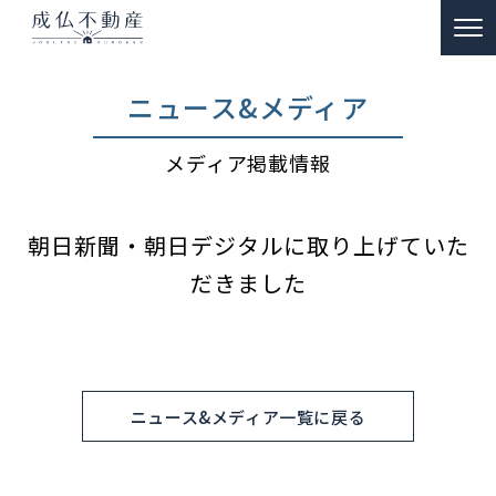
TOP
ニュース&メディア
事故物件のお悩み解決
メディア掲載情報
ー 買取
ー 特殊清掃・遺品整理
朝日新聞・朝日デジタルに取り上げていた
ー ご供養
だきました
販売物件情報
リノベーション物件事例
私たちの約束
ニュース&メディア一覧に戻る
富動産コラム