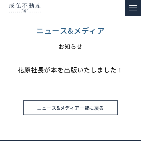
TOP
ニュース&メディア
事故物件のお悩み解決
お知らせ
ー 買取
ー 特殊清掃・遺品整理
花原社長が本を出版いたしました！
ー ご供養
販売物件情報
リノベーション物件事例
ニュース&メディア一覧に戻る
私たちの約束
富動産コラム