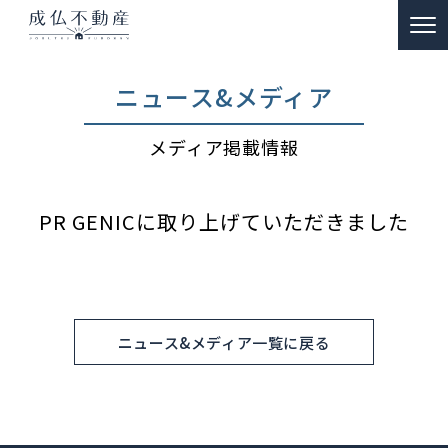
TOP
ニュース&メディア
事故物件のお悩み解決
メディア掲載情報
ー 買取
ー 特殊清掃・遺品整理
PR GENICに取り上げていただきました
ー ご供養
販売物件情報
リノベーション物件事例
ニュース&メディア一覧に戻る
私たちの約束
富動産コラム