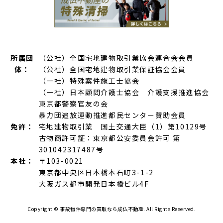
所属団
（公社）全国宅地建物取引業協会連合会会員
体：
（公社）全国宅地建物取引業保証協会会員
（一社）特殊案件施工士協会
（一社）日本顧問介護士協会 介護支援推進協会
東京都警察官友の会
暴力団追放運動推進都民センター賛助会員
免許：
宅地建物取引業 国土交通大臣（1）第10129号
古物商許可証：東京都公安委員会許可 第
301042317487号
本社：
〒103-0021
東京都中央区日本橋本石町3-1-2
大阪ガス都市開発日本橋ビル4F
Copyright ©
事故物件専門の買取なら成仏不動産.
All Rights Reserved.