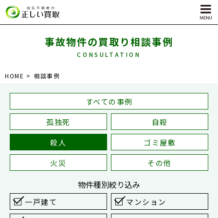
事故物件の買取り相談事例
CONSULTATION
サービス内容
HOME
相談事例
孤独死物件買取
自殺物件買取
すべての事例
殺人物件買取
孤独死
自殺
ゴミ屋敷物件買取
殺人
ゴミ屋敷
火災
その他
物件種別
絞り込み
一戸建て
マンション
対応エリア