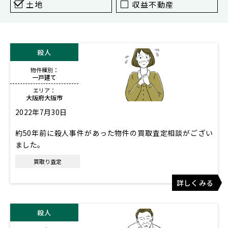
東京
土地
収益不動産
新宿
仙台
殺人
高崎
物件種別：
神奈川
一戸建て
横浜
エリア：
大阪府大阪市
大和
2022年7月30日
埼玉
約50年前に殺人事件があった物件の買取査定相談がござい
千葉
ました。
静岡
買取り査定
名古屋
詳しくみる
大阪
殺人
福岡