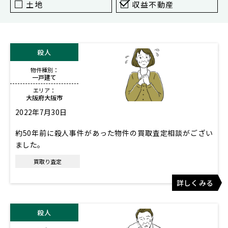
東京
土地
収益不動産
新宿
仙台
殺人
高崎
物件種別：
神奈川
一戸建て
横浜
エリア：
大阪府大阪市
大和
2022年7月30日
埼玉
約50年前に殺人事件があった物件の買取査定相談がござい
千葉
ました。
静岡
買取り査定
名古屋
詳しくみる
大阪
殺人
福岡