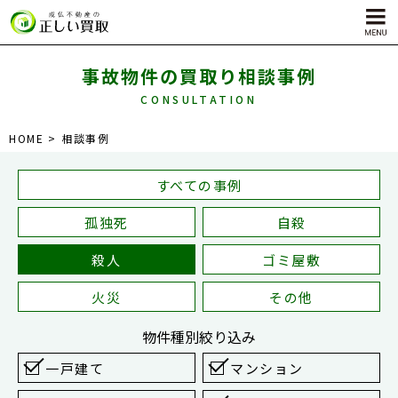
事故物件の買取り相談事例
CONSULTATION
サービス内容
HOME
相談事例
孤独死物件買取
自殺物件買取
すべての事例
殺人物件買取
孤独死
自殺
ゴミ屋敷物件買取
殺人
ゴミ屋敷
火災
その他
物件種別
絞り込み
一戸建て
マンション
対応エリア