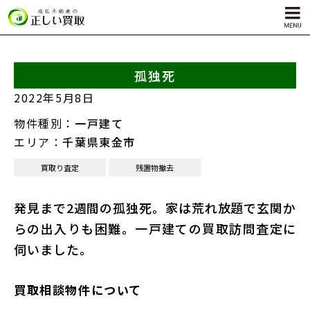
孤独死
サービス内容
2022年5月8日
孤独死物件買取
物件種別：
一戸建て
自殺物件買取
エリア：
千葉県東金市
殺人物件買取
買取り査定
残置物撤去
ゴミ屋敷物件買取
発見まで2週間の孤独死。家は荒れ放題で玄関か
らの出入りも困難。一戸建ての買取訪問査定に
伺いました。
買取相談物件について
対応エリア