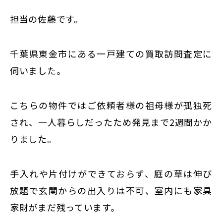
東京
担当の佐藤です。
新宿
仙台
千葉県東金市にある一戸建ての買取訪問査定に
高崎
伺いました。
神奈川
横浜
こちらの物件ではご依頼者様の祖母様が孤独死
大和
され、一人暮らしだったため発見まで2週間かか
埼玉
りました。
千葉
静岡
手入れや片付けができておらず、庭の草は伸び
名古屋
放題で玄関からの出入りは不可、室内にも家具
大阪
家財がまだ残っています。
福岡