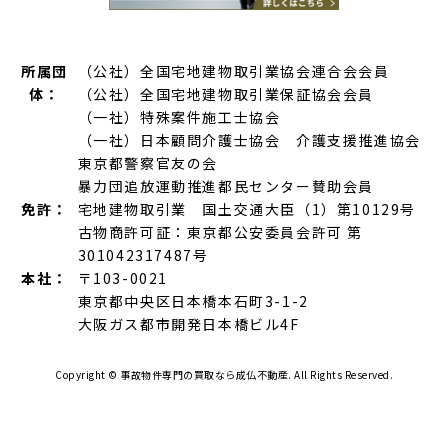
所属団
（公社）全国宅地建物取引業協会連合会会員
体：
（公社）全国宅地建物取引業保証協会会員
（一社）特殊案件施工士協会
（一社）日本顧問介護士協会 介護支援推進協会
東京都警察官友の会
暴力団追放運動推進都民センター賛助会員
免許：
宅地建物取引業 国土交通大臣（1）第10129号
古物商許可証：東京都公安委員会許可 第
301042317487号
本社：
〒103-0021
東京都中央区日本橋本石町3-1-2
大阪ガス都市開発日本橋ビル4F
Copyright ©
事故物件専門の買取なら成仏不動産.
All Rights Reserved.