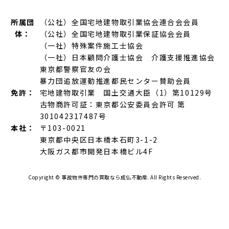
所属団
（公社）全国宅地建物取引業協会連合会会員
体：
（公社）全国宅地建物取引業保証協会会員
（一社）特殊案件施工士協会
（一社）日本顧問介護士協会 介護支援推進協会
東京都警察官友の会
暴力団追放運動推進都民センター賛助会員
免許：
宅地建物取引業 国土交通大臣（1）第10129号
古物商許可証：東京都公安委員会許可 第
301042317487号
本社：
〒103-0021
東京都中央区日本橋本石町3-1-2
大阪ガス都市開発日本橋ビル4F
Copyright ©
事故物件専門の買取なら成仏不動産.
All Rights Reserved.