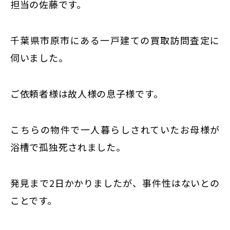
東京
担当の佐藤です。
新宿
仙台
千葉県市原市にある一戸建ての買取訪問査定に
伺いました。
高崎
神奈川
横浜
ご依頼者様は故人様の息子様です。
大和
埼玉
こちらの物件で一人暮らしされていたお母様が
千葉
浴槽で孤独死されました。
静岡
名古屋
発見まで2日かかりましたが、事件性はないとの
大阪
ことです。
福岡