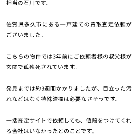
東京
担当の石川です。
新宿
仙台
佐賀県多久市にある一戸建ての買取査定依頼が
ございました。
高崎
神奈川
横浜
こちらの物件では3年前にご依頼者様の叔父様が
大和
玄関で孤独死されています。
埼玉
千葉
発見までは約3週間かかりましたが、目立った汚
静岡
れなどはなく特殊清掃は必要なさそうです。
名古屋
大阪
一括査定サイトで依頼しても、値段をつけてくれ
福岡
る会社はいなかったとのことです。