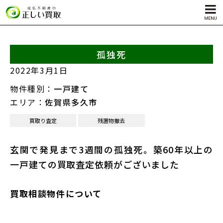
孤独死
サービス内容
2022年3月1日
孤独死物件買取
物件種別：
一戸建て
自殺物件買取
エリア：
佐賀県多久市
殺人物件買取
買取り査定
残置物撤去
ゴミ屋敷物件買取
玄関で発見まで3週間の孤独死。築60年以上の
一戸建ての買取査定依頼がございました
買取相談物件について
対応エリア