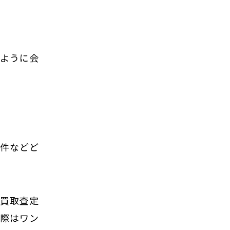
るように会
物件などど
の買取査定
の際はワン