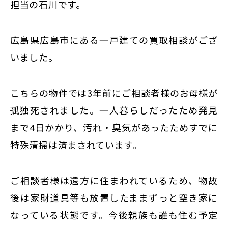
東京
担当の石川です。
新宿
仙台
広島県広島市にある一戸建ての買取相談がござ
いました。
高崎
神奈川
横浜
こちらの物件では3年前にご相談者様のお母様が
大和
孤独死されました。一人暮らしだったため発見
埼玉
まで4日かかり、汚れ・臭気があったためすでに
千葉
特殊清掃は済まされています。
静岡
名古屋
ご相談者様は遠方に住まわれているため、物故
後は
家財道具等も放置したままずっと空き家に
大阪
なっている状態です。
今後親族も誰も住む予定
福岡