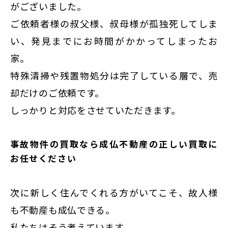
東京
がございました。
新宿
ご依頼者様の叔父様、叔母様が孤独死してしま
仙台
い、発見までにお時間がかかってしまったお
高崎
家。
神奈川
特殊清掃や残置物処分は完了している層で、売
横浜
却だけのご依頼です。
大和
しっかりと対応をさせていただきます。
埼玉
事故物件の買取なら成仏不動産の正しい買取に
千葉
お任せください
静岡
名古屋
次に新しく住んでくれる方がいてこそ、故人様
大阪
も不動産も成仏できる。
福岡
私たちはそう考えています。