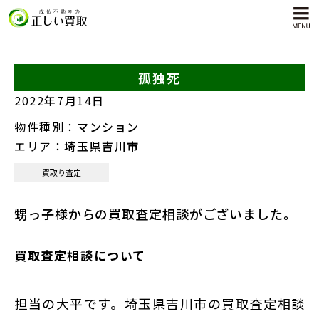
孤独死
サービス内容
2022年7月14日
孤独死物件買取
物件種別：
マンション
自殺物件買取
エリア：
埼玉県吉川市
殺人物件買取
買取り査定
ゴミ屋敷物件買取
甥っ子様からの買取査定相談がございました。
買取査定相談について
対応エリア
担当の大平です。埼玉県吉川市の買取査定相談