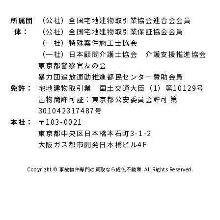
所属団
（公社）全国宅地建物取引業協会連合会会員
体：
（公社）全国宅地建物取引業保証協会会員
（一社）特殊案件施工士協会
（一社）日本顧問介護士協会 介護支援推進協会
東京都警察官友の会
暴力団追放運動推進都民センター賛助会員
免許：
宅地建物取引業 国土交通大臣（1）第10129号
古物商許可証：東京都公安委員会許可 第
301042317487号
本社：
〒103-0021
東京都中央区日本橋本石町3-1-2
大阪ガス都市開発日本橋ビル4F
Copyright ©
事故物件専門の買取なら成仏不動産.
All Rights Reserved.