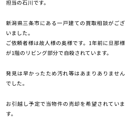
東京
担当の石川です。
新宿
仙台
新潟県三条市にある一戸建ての買取相談がござ
いました。
高崎
ご依頼者様は故人様の奥様です。1年前に旦那様
神奈川
が1階のリビング部分で自殺されています。
横浜
大和
埼玉
発見は早かったため汚れ等はあまりありません
千葉
でした。
静岡
名古屋
お引越し予定で当物件の売却を希望されていま
す。
大阪
福岡