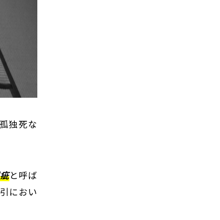
孤独死な
瑕疵
と呼ば
取引におい