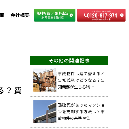
問
会社概要
その他の関連記事
事故物件は建て替えると
告知義務はどうなる？告
知義務が生じる物…
る？費
孤独死があったマンショ
ンを売却する方法は？事
故物件の基準や告…