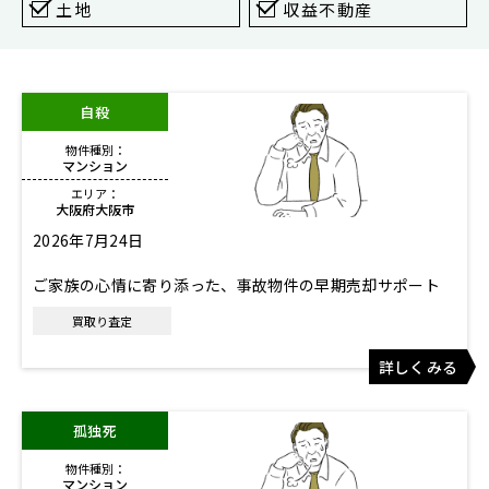
東京
土地
収益不動産
新宿
仙台
自殺
高崎
物件種別：
神奈川
マンション
横浜
エリア：
大阪府大阪市
大和
2026年7月24日
埼玉
ご家族の心情に寄り添った、事故物件の早期売却サポート
千葉
買取り査定
静岡
詳しくみる
名古屋
大阪
孤独死
福岡
物件種別：
マンション