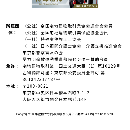
所属団
（公社）全国宅地建物取引業協会連合会会員
体：
（公社）全国宅地建物取引業保証協会会員
（一社）特殊案件施工士協会
（一社）日本顧問介護士協会 介護支援推進協会
東京都警察官友の会
暴力団追放運動推進都民センター賛助会員
免許：
宅地建物取引業 国土交通大臣（1）第10129号
古物商許可証：東京都公安委員会許可 第
301042317487号
本社：
〒103-0021
東京都中央区日本橋本石町3-1-2
大阪ガス都市開発日本橋ビル4F
Copyright ©
事故物件専門の買取なら成仏不動産.
All Rights Reserved.