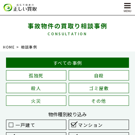
事故物件の買取り相談事例
CONSULTATION
サービス内容
HOME
相談事例
孤独死物件買取
自殺物件買取
すべての事例
殺人物件買取
孤独死
自殺
ゴミ屋敷物件買取
殺人
ゴミ屋敷
火災
その他
物件種別
絞り込み
一戸建て
マンション
対応エリア