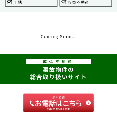
東京
土地
収益不動産
新宿
仙台
高崎
Coming Soon...
神奈川
横浜
大和
成仏不動産
埼玉
事故物件の
千葉
総合取り扱いサイト
静岡
名古屋
大阪
福岡