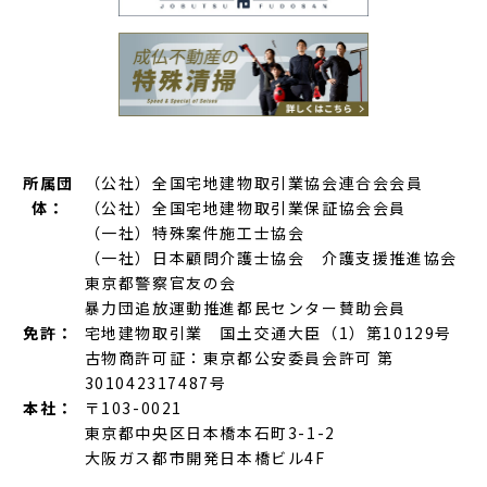
所属団
（公社）全国宅地建物取引業協会連合会会員
体：
（公社）全国宅地建物取引業保証協会会員
（一社）特殊案件施工士協会
（一社）日本顧問介護士協会 介護支援推進協会
東京都警察官友の会
暴力団追放運動推進都民センター賛助会員
免許：
宅地建物取引業 国土交通大臣（1）第10129号
古物商許可証：東京都公安委員会許可 第
301042317487号
本社：
〒103-0021
東京都中央区日本橋本石町3-1-2
大阪ガス都市開発日本橋ビル4F