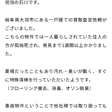
東京
担当の石川です。
新宿
仙台
岐阜県大垣市にある一戸建ての買取査定依頼が
ございました。
高崎
こちらの物件では一人暮らしされていた住人の
神奈川
方が孤独死され、発見まで1週間以上かかりまし
横浜
大和
た。
埼玉
千葉
夏場だったこともあり汚れ・臭いが酷く、すぐ
に特殊清掃を行っていただいたようです。
静岡
（フローリング撤去、消毒、オゾン脱臭）
名古屋
大阪
事故物件ということで他社様では取り扱っても
福岡