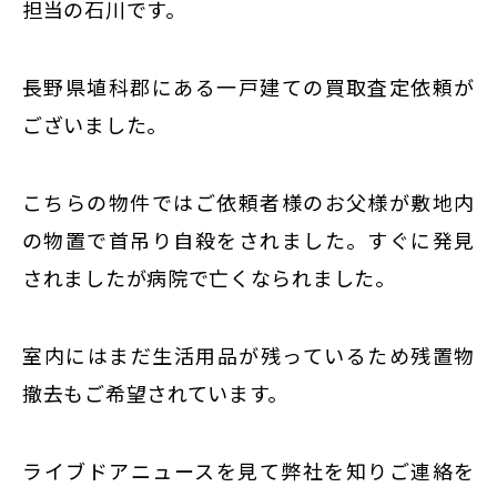
東京
担当の石川です。
新宿
仙台
長野県埴科郡にある一戸建ての買取査定依頼が
ございました。
高崎
神奈川
横浜
こちらの物件ではご依頼者様のお父様が敷地内
大和
の物置で首吊り自殺をされました。すぐに発見
埼玉
されましたが病院で亡くなられました。
千葉
静岡
室内にはまだ生活用品が残っているため残置物
名古屋
撤去もご希望されています。
大阪
福岡
ライブドアニュースを見て弊社を知りご連絡を