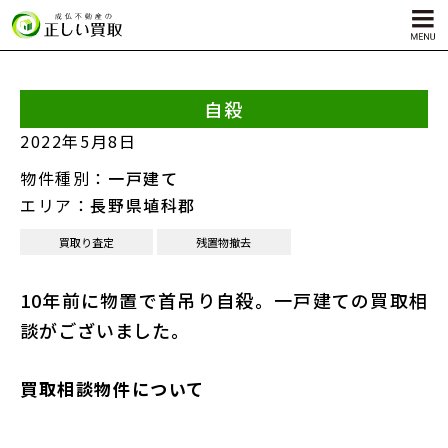
自殺
サービス内容
2022年5月8日
孤独死物件買取
物件種別：
一戸建て
自殺物件買取
エリア：
長野県埴科郡
殺人物件買取
買取り査定
残置物撤去
ゴミ屋敷物件買取
10年前に物置で首吊り自殺。一戸建ての買取相
談がございました。
買取相談物件について
対応エリア