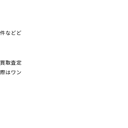
物件などど
の買取査定
の際はワン