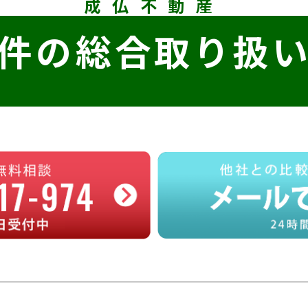
成仏不動産
件の
総合取り扱